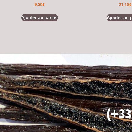
9,50
€
21,10
€
Ajouter au panier
Ajouter au 
(+33