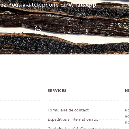
tez-nous via téléphone ou WhatsApp
SERVICES
N
Formulaire de contact
Po
ac
Expeditions internationaux
n
Confidentialité & Cookies