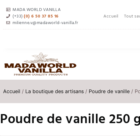
MADA WORLD VANILLA
Accueil
Tout sav
(+33)
(0) 6 50 37 85 16
milienne.v@madaworld-vanilla.fr
Accueil
/
La boutique des artisans
/
Poudre de vanille
/ P
Poudre de vanille 250