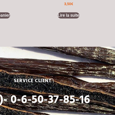
3,50
€
panier
Lire la suite
SERVICE CLIENT :
)- 0-6-50-37-85-16