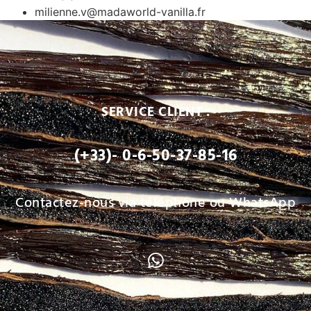
milienne.v@madaworld-vanilla.fr
SERVICE CLIENT :
(+33)- 0-6-50-37-85-16
Contactez-nous via téléphone ou WhatsApp