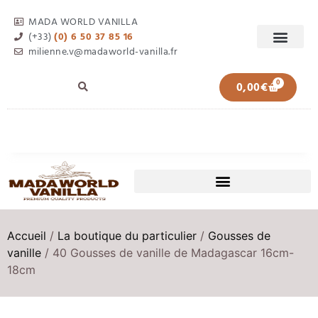
MADA WORLD VANILLA
(+33)
(0) 6 50 37 85 16
milienne.v@madaworld-vanilla.fr
0
0,00
€
Accueil
/
La boutique du particulier
/
Gousses de
vanille
/ 40 Gousses de vanille de Madagascar 16cm-
18cm