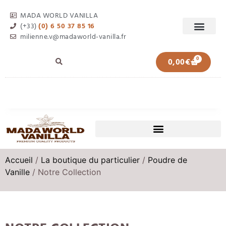
MADA WORLD VANILLA
(+33)
(0) 6 50 37 85 16
milienne.v@madaworld-vanilla.fr
0
0,00
€
Accueil
/
La boutique du particulier
/
Poudre de
Vanille
/ Notre Collection